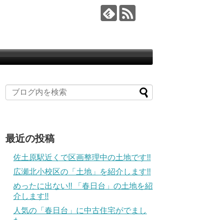
最近の投稿
佐土原駅近くで区画整理中の土地です!!
広瀬北小校区の「土地」を紹介します!!
めったに出ない!! 「春日台」の土地を紹
介します!!
人気の「春日台」に中古住宅がでまし