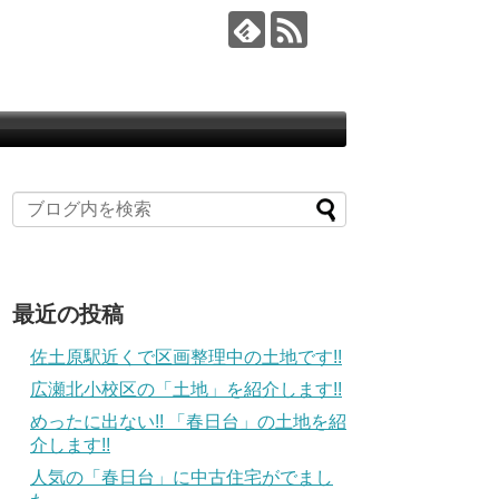
最近の投稿
佐土原駅近くで区画整理中の土地です!!
広瀬北小校区の「土地」を紹介します!!
めったに出ない!! 「春日台」の土地を紹
介します!!
人気の「春日台」に中古住宅がでまし