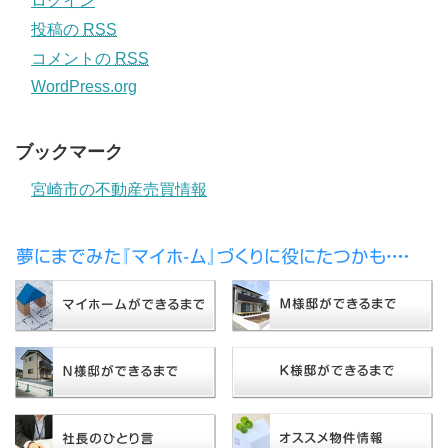
ログイン
投稿の
RSS
コメントの
RSS
WordPress.org
ブックマーク
宮崎市の不動産売買情報