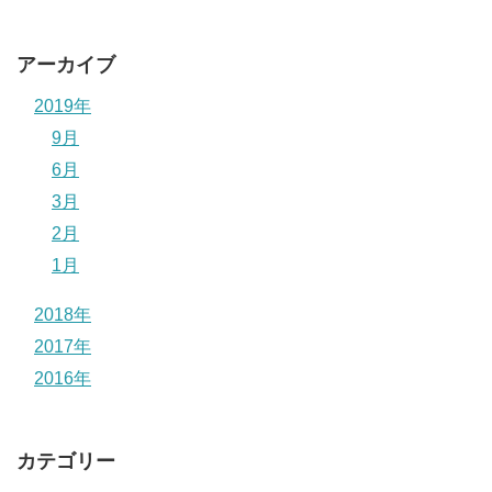
アーカイブ
2019年
9月
6月
3月
2月
1月
2018年
2017年
2016年
カテゴリー